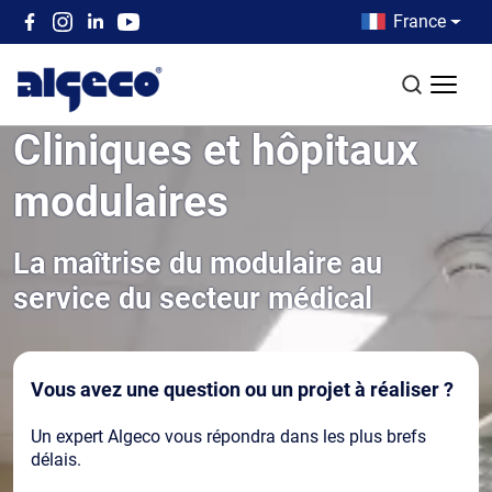
Aller au contenu principal
Country men
France
Top left menu
Recherch
Cliniques et hôpitaux
modulaires
La maîtrise du modulaire au
service du secteur médical
Vous avez une question ou un projet à réaliser ?
Un expert Algeco vous répondra dans les plus brefs
délais.