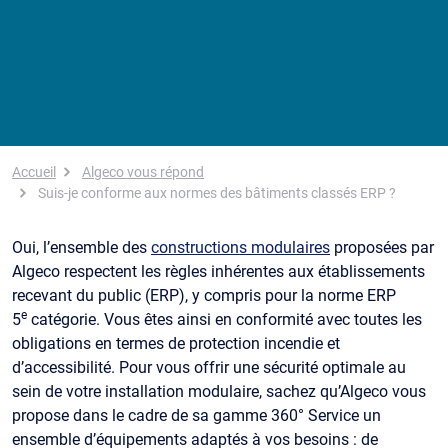
Fil d'Ariane
Accueil
Algeco vous répond
Suis-je conforme aux normes des bâtiments classés ERP ?
Oui, l’ensemble des
constructions modulaires
proposées par
Algeco respectent les règles inhérentes aux établissements
recevant du public (ERP), y compris pour la norme ERP
e
5
catégorie. Vous êtes ainsi en conformité avec toutes les
obligations en termes de protection incendie et
d’accessibilité. Pour vous offrir une sécurité optimale au
sein de votre installation modulaire, sachez qu’Algeco vous
propose dans le cadre de sa gamme 360° Service un
ensemble d’équipements adaptés à vos besoins : de