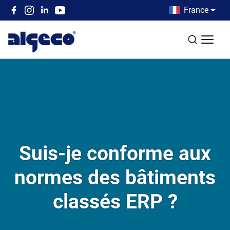
Aller au contenu principal
Country men
France
Top left menu
Recherch
Suis-je conforme aux
normes des bâtiments
classés ERP ?