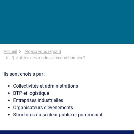
Fil d'Ariane
Accueil
Algeco vous répond
Qui utilise des modules reconditionnés ?
Ils sont choisis par :
Collectivités et administrations
BTP et logistique
Entreprises industrielles
Organisateurs d’événements
Structures du secteur public et patrimonial