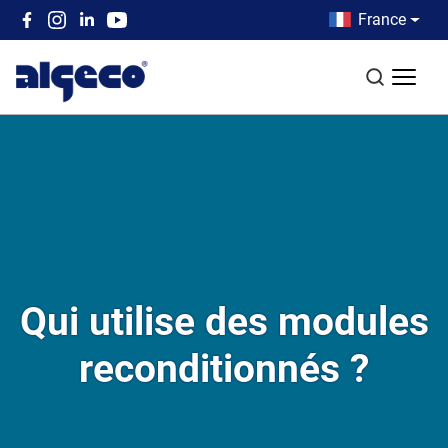
Aller au contenu principal
Country men
France
Top left menu
Recherch
Qui utilise des modules
reconditionnés ?