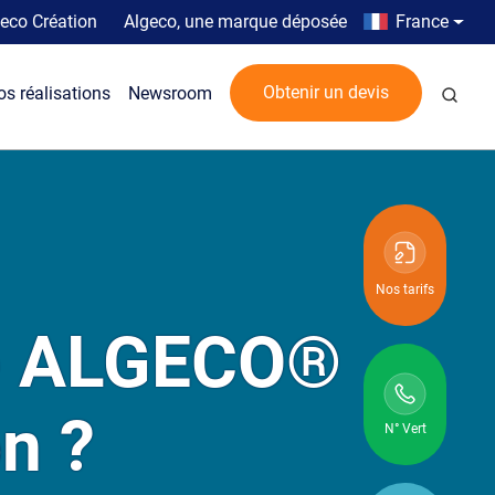
Top menu
Country men
eco Création
Algeco, une marque déposée
France
Rech
Obtenir un devis
os réalisations
Newsroom
Nos tarifs
le ALGECO®
on ?
N° Vert
N° vert :