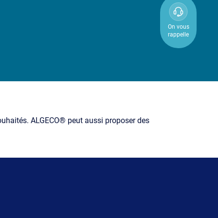
0800
850
On vous
rappelle
800
 souhaités. ALGECO® peut aussi proposer des