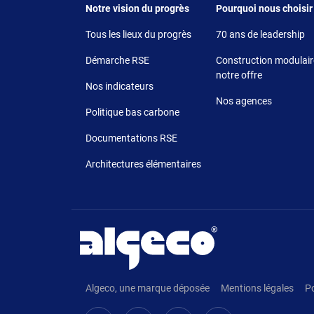
Footer 1
Footer 2
Notre vision du progrès
Pourquoi nous choisir
Tous les lieux du progrès
70 ans de leadership
Démarche RSE
Construction modulaire
notre offre
Nos indicateurs
Nos agences
Politique bas carbone
Documentations RSE
Architectures élémentaires
Pied de page
Algeco, une marque déposée
Mentions légales
Po