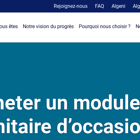
Rejoignez-nous
FAQ
Algeni
Alg
ous êtes
Notre vision du progrès
Pourquoi nous choisir ?
N
cheter un modu
itaire d’occasi