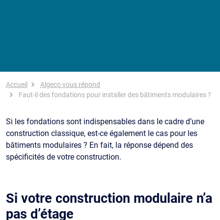
Fil d'Ariane
Accueil
Algeco vous répond
Faut-il des fondations pour installer des bâtiments modulaires ?
Si les fondations sont indispensables dans le cadre d’une
construction classique, est-ce également le cas pour les
bâtiments modulaires ? En fait, la réponse dépend des
spécificités de votre construction.
Si votre construction modulaire n’a
pas d’étage