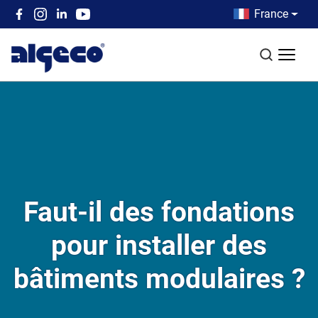
Aller au contenu principal
Country men
France
Top left menu
Recherch
Faut-il des fondations
pour installer des
bâtiments modulaires ?