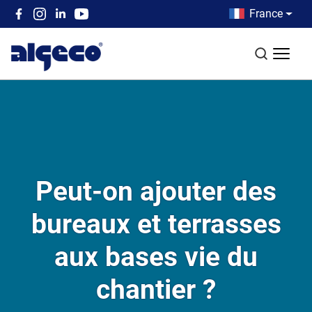
Aller au contenu principal
Country men
France
Top left menu
Recherch
Peut-on ajouter des
bureaux et terrasses
aux bases vie du
chantier ?