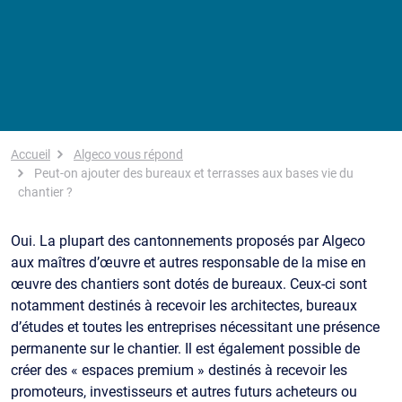
Fil d'Ariane
Accueil
Algeco vous répond
Peut-on ajouter des bureaux et terrasses aux bases vie du
chantier ?
Oui. La plupart des cantonnements proposés par Algeco
aux maîtres d’œuvre et autres responsable de la mise en
œuvre des chantiers sont dotés de bureaux. Ceux-ci sont
notamment destinés à recevoir les architectes, bureaux
d’études et toutes les entreprises nécessitant une présence
permanente sur le chantier. Il est également possible de
créer des « espaces premium » destinés à recevoir les
promoteurs, investisseurs et autres futurs acheteurs ou