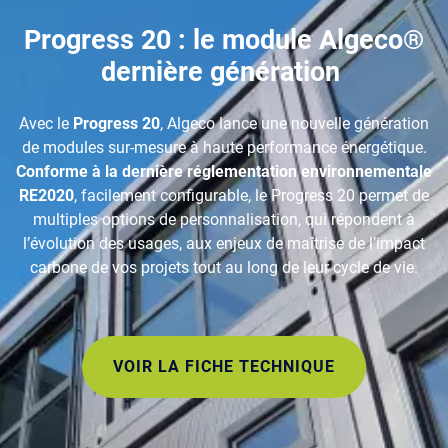
Progress 20 : le module Algeco®
dernière génération
Avec le
Progress 20
, Algeco lance une nouvelle génération
de modules sur-mesure à haute performance énergétique.
Conforme à la dernière réglementation environnementale
RE2020
, facilement configurable, le Progress 20 permet de
multiples options de personnalisation, qui répondent à
l’évolution des usages, aux enjeux de maîtrise de l’impact
carbone de vos projets tout au long de leur cycle de vie.
VOIR LA FICHE TECHNIQUE