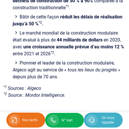
déchets de construction de 50 % à 90%
comparée à la
*1
construction traditionnelle
.
Bâtir de cette façon
réduit les délais de réalisation
*2
jusqu’à 50 %
.
Le marché mondial de la construction modulaire
était évalué à plus de
44 milliards de dollars
en 2020,
avec
une croissance annuelle prévue d’au moins 12 %
*2
entre 2021 et 2026
.
Pionnier et leader de la construction modulaire,
Algeco agit au service de «
tous les lieux du progrès
»
depuis plus de 70 ans.
*1
Sources : Algeco
*2
Source : Mordor Intelligence.
On vous
Nos tarifs
N° Vert
rappelle