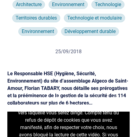
Architecture
Environnement
Technologie
Territoires durables
Technologie et modulaire
Environnement
Développement durable
25/09/2018
Le Responsable HSE (Hygiène, Sécurité,
Environnement) du site d’assemblage Algeco de Saint-
Amour, Florian TABARY, nous détaille ses prérogatives
et la prééminence de la gestion de la sécurité des 114
Le visionnage de cette vidéo peut entraîner le dépôt
collaborateurs sur plus de 6 hectares…
de cookies par la plateforme fournissant la vidéo
vers laquelle vous serez dirigé. Compte tenu du
refus de dépôt de cookies que vous avez
manifesté, afin de respecter votre choix, nous
avons bloqué la lecture de cette vidéo. Si vous