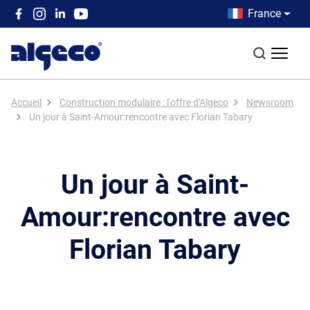
Aller au contenu principal
Country men
France
Top left menu
Recherch
Fil d'Ariane
Accueil
Construction modulaire : l'offre d'Algeco
Newsroom
Un jour à Saint-Amour:rencontre avec Florian Tabary
Un jour à Saint-
Amour:rencontre avec
Florian Tabary