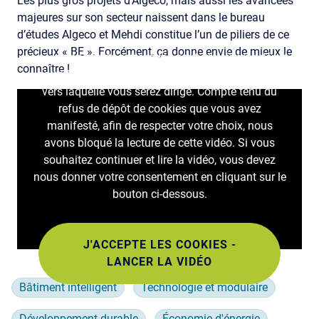
Les plus gros projets d’Algeco, mais aussi les avancées
majeures sur son secteur naissent dans le bureau
d’études Algeco et Mehdi constitue l’un de piliers de ce
précieux « BE ». Forcément, ça donne envie de mieux le
Le visionnage de cette vidéo peut entraîner le dépôt
connaître !
de cookies par la plateforme fournissant la vidéo
vers laquelle vous serez dirigé. Compte tenu du
refus de dépôt de cookies que vous avez
manifesté, afin de respecter votre choix, nous
avons bloqué la lecture de cette vidéo. Si vous
souhaitez continuer et lire la vidéo, vous devez
nous donner votre consentement en cliquant sur le
bouton ci-dessous.
J'ACCEPTE LES COOKIES -
LANCER LA VIDÉO
Bâtiment intelligent
Technologie et modulaire
Développement durable
Économie d'énergie