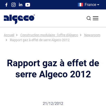
Aller au contenu principal
Country men
France
Top left menu
Recherch
Fil d'Ariane
Accueil
Construction modulaire : l'offre d'Algeco
Newsroom
Rapport gaz à effet de serre Algeco 2012
Rapport gaz à effet de
serre Algeco 2012
21/12/2012