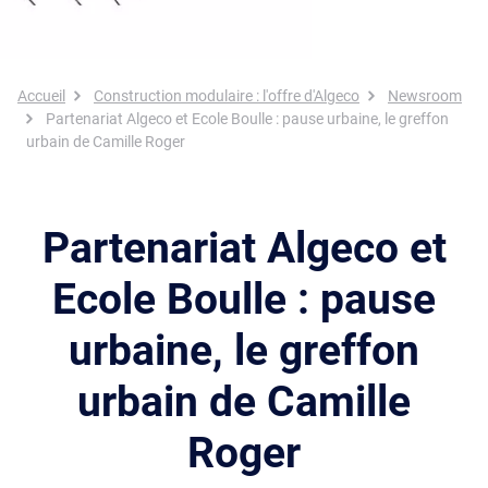
Fil d'Ariane
Accueil
Construction modulaire : l'offre d'Algeco
Newsroom
Partenariat Algeco et Ecole Boulle : pause urbaine, le greffon
urbain de Camille Roger
Partenariat Algeco et
Ecole Boulle : pause
urbaine, le greffon
urbain de Camille
Roger