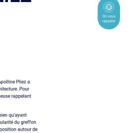
0800
850
On vous
rappelle
800
polline Pliez a
chitecture. Pour
ineuse rappelant
bien qu’ayant
larité du greffon
xposition autour de