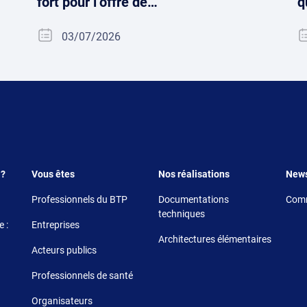
fort pour l’offre de…
q
03/07/2026
Footer 3
Footer 4
Foote
 ?
Vous êtes
Nos réalisations
New
Professionnels du BTP
Documentations
Comm
techniques
 :
Entreprises
Architectures élémentaires
Acteurs publics
Professionnels de santé
Organisateurs