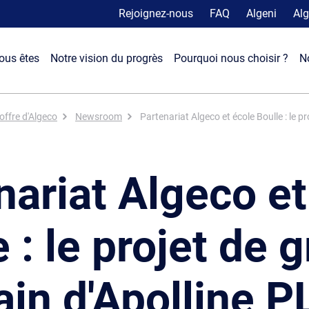
Rejoignez-nous
FAQ
Algeni
Alg
ous êtes
Notre vision du progrès
Pourquoi nous choisir ?
N
offre d'Algeco
Newsroom
Partenariat Algeco et école Boulle : le p
nariat Algeco et
 : le projet de 
ain d'Apolline P