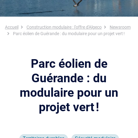
Fil d'Ariane
Accueil
Construction modulaire : l'offre d'Algeco
Newsroom
Parc éolien de Guérande : du modulaire pour un projet vert !
Parc éolien de
Guérande : du
modulaire pour un
projet vert !