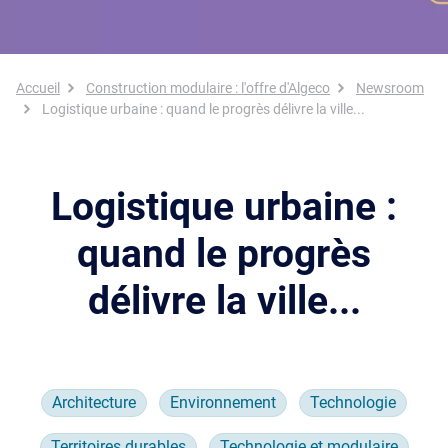
Fil d'Ariane
Accueil
Construction modulaire : l'offre d'Algeco
Newsroom
Logistique urbaine : quand le progrès délivre la ville...
Logistique urbaine :
quand le progrès
délivre la ville...
Architecture
Environnement
Technologie
Territoires durables
Technologie et modulaire