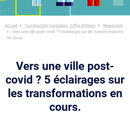
Fil d'Ariane
Accueil
Construction modulaire : l'offre d'Algeco
Newsroom
Vers une ville post-covid ? 5 éclairages sur les transformations
en cours.
Vers une ville post-
covid ? 5 éclairages sur
les transformations en
cours.