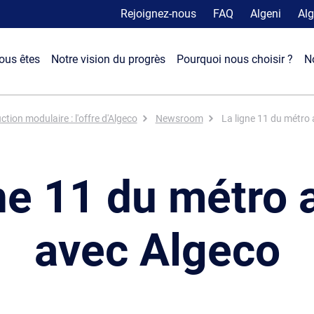
Rejoignez-nous
FAQ
Algeni
Alg
ous êtes
Notre vision du progrès
Pourquoi nous choisir ?
N
tion modulaire : l'offre d'Algeco
Newsroom
La ligne 11 du métro
ne 11 du métro
avec Algeco