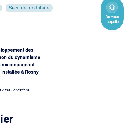
0800
Sécurité modulaire
850
On vous
rappelle
800
veloppement des
ua non du dynamisme
en accompagnant
 installée à Rosny-
et Atlas Fondations.
ier