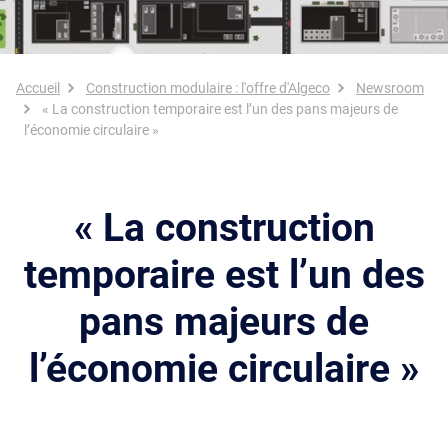
Fil d'Ariane
Accueil
Construction modulaire : l'offre d'Algeco
Newsroom
« La construction temporaire est l’un des pans majeurs de
l’économie circulaire »
« La construction
temporaire est l’un des
pans majeurs de
l’économie circulaire »