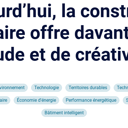
rd’hui, la const
ire offre davan
ude et de créati
vironnement
Technologie
Territoires durables
Techn
aire
Économie d'énergie
Performance énergétique
Bâtiment intelligent