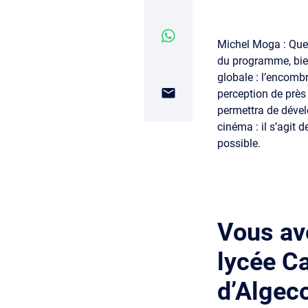
Michel Moga : Quel
du programme, bien
globale : l’encomb
perception de près
permettra de dével
cinéma : il s’agit d
possible.
Vous ave
lycée C
d’Algeco