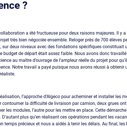
ence ?
ollaboration a été fructueuse pour deux raisons majeures. Il y a 
rojet très bien négociée ensemble. Reloger près de 700 élèves p
, sur deux niveaux avec des fondations spécifiques constituait un
le budget de départ était assez faible. Nous avons donc travaill
ience au maître d’ouvrage de l’ampleur réelle du projet pour qu’
nce. Notre travail a payé puisque nous avons réussi à obtenir 
éaliste.
réalisation, l’approche d’Algeco pour acheminer et installer les 
contourner la difficulté de livraison par camion, deux grues ont 
er les modules, l’autre pour les mettre en place. Cette démarch
d. D’autant plus qu’en réalisant ces opérations pendant les vaca
 temps précieux et nous a aidés à tenir les délais. Au final, le