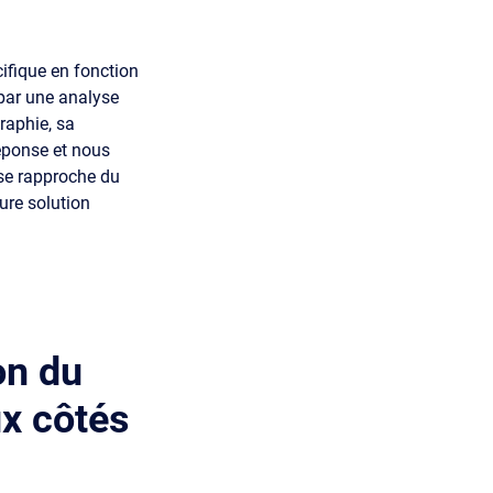
ifique en fonction
 par une analyse
raphie, sa
réponse et nous
 se rapproche du
eure solution
on du
ux côtés