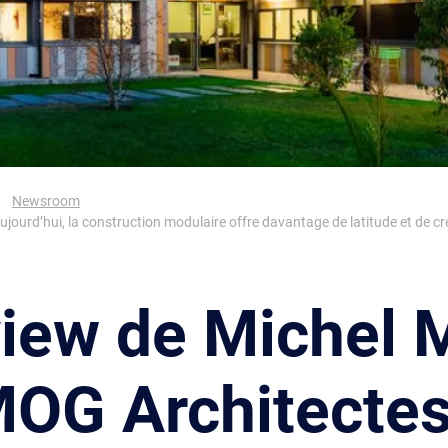
Newsroom
jourd’hui, la construction modulaire offre davantage de latitude et de cré
view de Michel 
OG Architectes