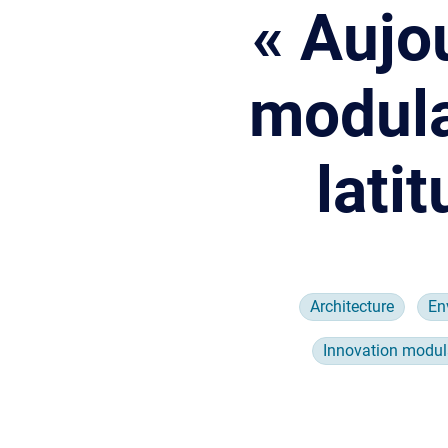
« Aujou
modula
latit
Architecture
En
Innovation modul