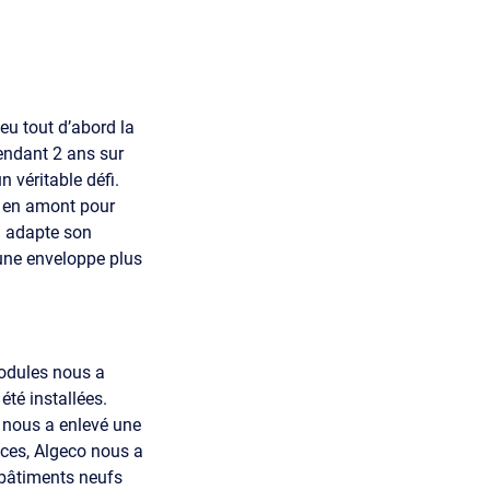
eu tout d’abord la
endant 2 ans sur
 véritable défi.
é en amont pour
il adapte son
une enveloppe plus
modules nous a
été installées.
e nous a enlevé une
nces, Algeco nous a
s bâtiments neufs