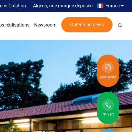
Top menu
Country men
eco Création
Algeco, une marque déposée
France
Rech
Obtenir un devis
os réalisations
Newsroom
Nos tarifs
N° Vert
N° vert :