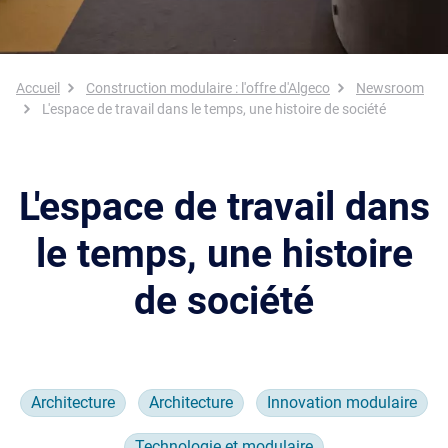
Fil d'Ariane
Accueil
Construction modulaire : l'offre d'Algeco
Newsroom
L'espace de travail dans le temps, une histoire de société
L'espace de travail dans
le temps, une histoire
de société
Architecture
Architecture
Innovation modulaire
Technologie et modulaire