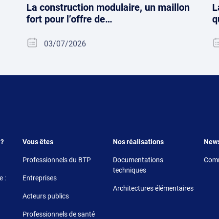
La construction modulaire, un maillon
L
fort pour l’offre de…
q
03/07/2026
Footer 3
Footer 4
Foote
 ?
Vous êtes
Nos réalisations
New
Professionnels du BTP
Documentations
Comm
techniques
 :
Entreprises
Architectures élémentaires
Acteurs publics
Professionnels de santé