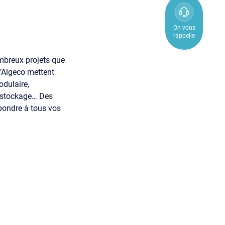
0800
850
On vous
rappelle
800
ombreux projets que
d’Algeco mettent
odulaire,
e stockage… Des
épondre à tous vos