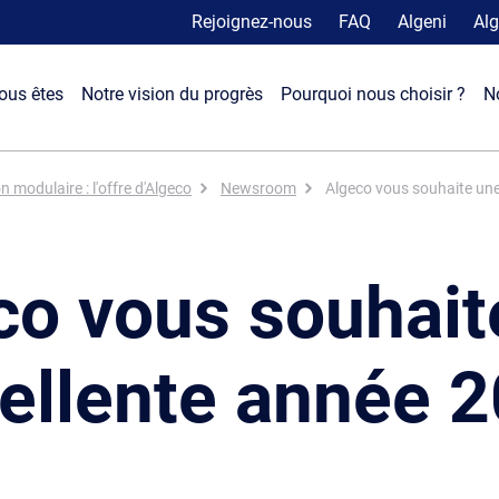
Rejoignez-nous
FAQ
Algeni
Alg
ous êtes
Notre vision du progrès
Pourquoi nous choisir ?
N
 modulaire : l'offre d'Algeco
Newsroom
Algeco vous souhaite une
co vous souhait
ellente année 