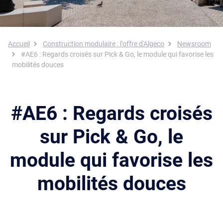
Fil d'Ariane
Accueil
Construction modulaire : l'offre d'Algeco
Newsroom
#AE6 : Regards croisés sur Pick & Go, le module qui favorise les
mobilités douces
#AE6 : Regards croisés
sur Pick & Go, le
module qui favorise les
mobilités douces