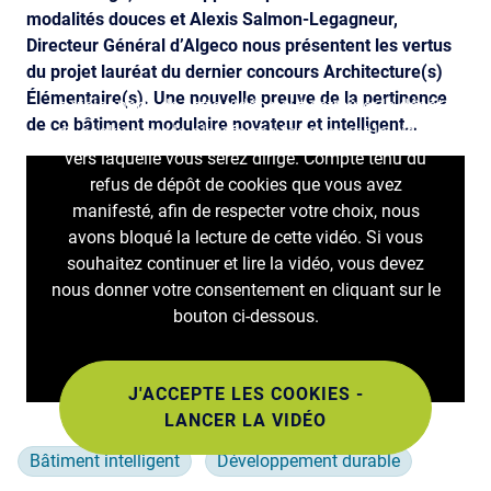
modalités douces et Alexis Salmon-Legagneur,
Directeur Général d’Algeco nous présentent les vertus
du projet lauréat du dernier concours Architecture(s)
Élémentaire(s). Une nouvelle preuve de la pertinence
Le visionnage de cette vidéo peut entraîner le dépôt
de ce bâtiment modulaire novateur et intelligent…
de cookies par la plateforme fournissant la vidéo
vers laquelle vous serez dirigé. Compte tenu du
refus de dépôt de cookies que vous avez
manifesté, afin de respecter votre choix, nous
avons bloqué la lecture de cette vidéo. Si vous
souhaitez continuer et lire la vidéo, vous devez
nous donner votre consentement en cliquant sur le
bouton ci-dessous.
J'ACCEPTE LES COOKIES -
LANCER LA VIDÉO
Bâtiment intelligent
Développement durable