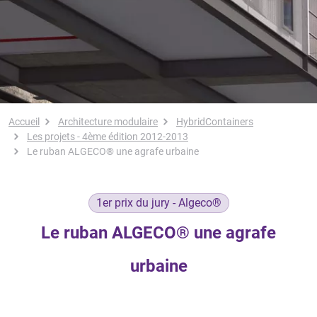
Fil d'Ariane
Accueil
Architecture modulaire
HybridContainers
Les projets - 4ème édition 2012-2013
Le ruban ALGECO® une agrafe urbaine
1er prix du jury - Algeco®
Le ruban ALGECO® une agrafe
urbaine