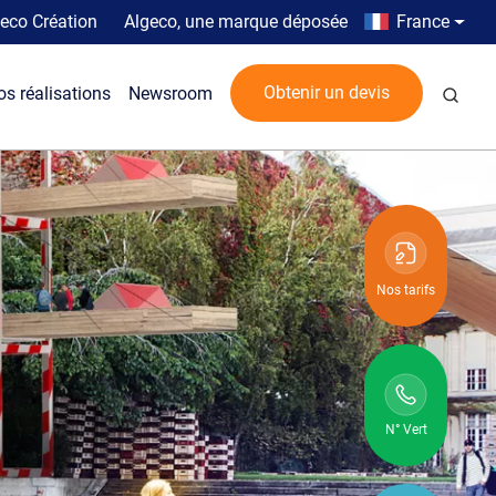
Top menu
Country men
eco Création
Algeco, une marque déposée
France
Rech
Obtenir un devis
os réalisations
Newsroom
Nos tarifs
N° Vert
N° vert :