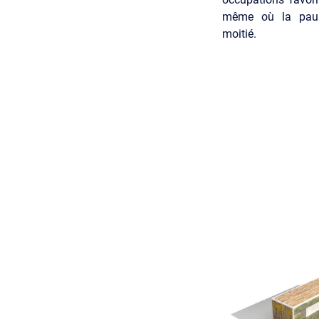
même où la paus
moitié.