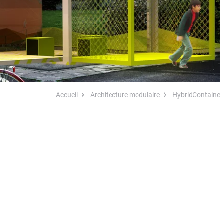
Fil d'Ariane
Accueil
Architecture modulaire
HybridContaine