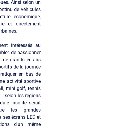
oues. Ainsi selon un
ontinu de véhicules
cture économique,
ire et directement
urbaines.
nt intéressés au
mbler, de passionner
r de grands écrans
ortifs de la journée
pratiquer en bas de
e activité sportive
ll, mini golf, tennis
 . selon les régions
ule insolite serait
ttre les grandes
à ses écrans LED et
ations d'un même