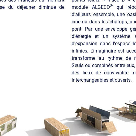
®
e du déjeuner diminue de
module ALGECO
qui rép
d'ailleurs ensemble, une oasi
cinéma dans les champs, une
pont. Par une enveloppe gén
d'énergie et un système st
d'expansion dans l'espace le
infinies. L'imaginaire est acc
transforme au rythme de n
Seuls ou combinés entre eux,
des lieux de convivialité mu
interchangeables et ouverts.