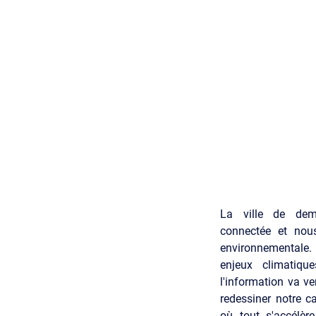
La ville de dem
connectée et nous
environnementale
enjeux climatiqu
l'information va v
redessiner notre c
où tout s'accélè