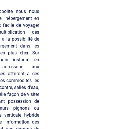
opolite nous nous
 l'hébergement en
st facile de voyager
ltiplication des
 la possibilité de
bergement dans les
 en plus cher. Sur
bain instauré en
adressons aux
es offriront à ces
 les commodités les
ontre, salles d'eau,
lle façon de visiter
ant possession de
 murs pignons ou
 verticale hybride
e l'information, des
 est une gamme de