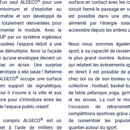
®
r d'un seul ALGECO
pour une
surface en contact avec les r
minimum et d'exploiter au
circuit fermé le passage en c
étrie et son développé de
est possible dans une stru
 totalement réinventées pour
alimenté par l'énergie sola
alimenter le module. Avec la
accessible depuis les artères 
UP par un système ingénieux
issières l'espace réduit à une
Nous nous sommes égaleme
e démultiplie. Ainsi la façade
sport, à sa capacité de rasse
it qu'une enveloppe devient un
le plus grand nombre. Autou
ier, un écran. Une surprise
qui relatent les évènements sp
érotopie à elle seule ! Refermé
en direct il est possible de 
®
 ALGECO
occupe une surface
chez soi ou de son bureau un
ient support de signalétique,
collective : football, basket ba
our il s'ouvre à la ville et aux
de table, pétanque, yoga, gym
vre pour s'introduire entre les
et les envies. La nuit le mod
e l'espace public créatif.
l'occasion de retransme
compétitions sportives grâce 
®
s compris ALGECO
est un
de rassembler les popul
et à l'aide de milliers de
quartier autour du sport.