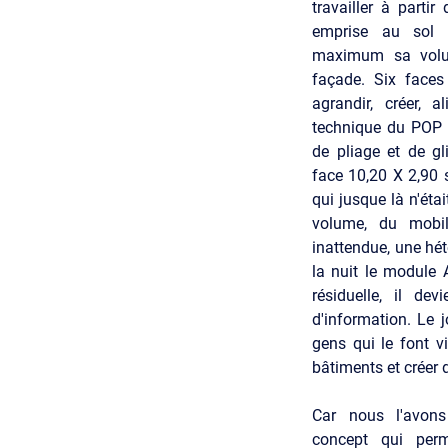
travailler à parti
emprise au sol 
maximum sa volum
façade. Six faces
agrandir, créer, 
technique du POP 
de pliage et de gl
face 10,20 X 2,90 s
qui jusque là n'éta
volume, du mobil
inattendue, une hét
la nuit le module
résiduelle, il dev
d'information. Le j
gens qui le font vi
bâtiments et créer d
Car nous l'avon
concept qui perm