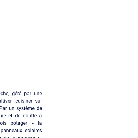
che, géré par une
iver, cuisiner sur
 Par un système de
uie et de goutte à
ois potager » la
 panneaux solaires
isine, le barbecue et