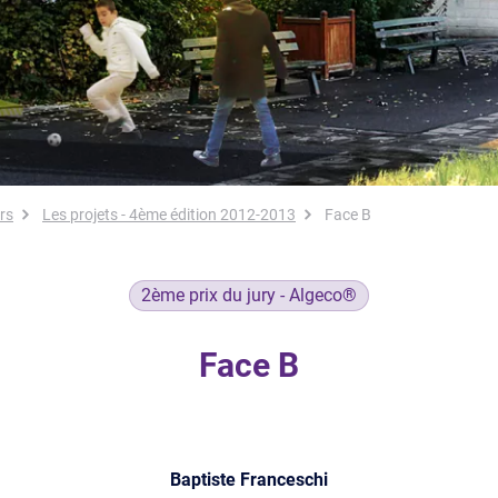
rs
Les projets - 4ème édition 2012-2013
Face B
2ème prix du jury - Algeco®
Face B
Baptiste Franceschi