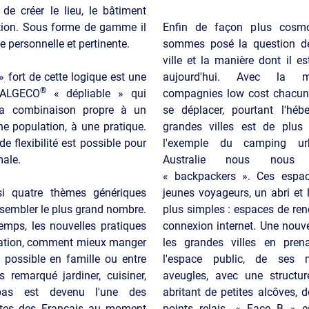
de créer le lieu, le bâtiment
ation. Sous forme de gamme il
Enfin de façon plus cosm
 personnelle et pertinente.
sommes posé la question de
ville et la manière dont il e
» fort de cette logique est une
aujourd'hui. Avec la mu
®
 ALGECO
« dépliable » qui
compagnies low cost chacun a
la combinaison propre à un
se déplacer, pourtant l'hé
ne population, à une pratique.
grandes villes est de plus
de flexibilité est possible pour
l'exemple du camping ur
male.
Australie nous nous 
« backpackers ». Ces espac
i quatre thèmes génériques
jeunes voyageurs, un abri et
ssembler le plus grand nombre.
plus simples : espaces de renc
emps, les nouvelles pratiques
connexion internet. Une nouve
ntation, comment mieux manger
les grandes villes en pren
 possible en famille ou entre
l'espace public, de ses
 remarqué jardiner, cuisiner,
aveugles, avec une structure
pas est devenu l'une des
abritant de petites alcôves, d
ites des Français au moment
points relais. « Face B »