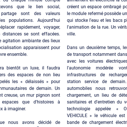
evons que le lien social,
créent un espace ombragé po
 partage sont des valeurs
le module refermé possède un 
es populations. Aujourd'hui
qui stocke l'eau et les bacs p
placer rapidement, voyager,
l'animation de la rue. Un véri
 distances se sont effacées.
ville.
e agitation ambiante des lieux
ocialisation apparaissent pour
Dans un deuxième temps, le
ivre ensemble.
de transport notamment dans 
avec les voitures électrique
ra bientôt un luxe, il faudra
l'autonomie modérée vo
vers des espaces de non lieu
infrastructures de recharg
lés les « délaissés » pour
station service de demai
ommunautaires de demain. Un
automobiles nous retrouv
nt creuse, un mur pignon sont
chargement, un lieu de déte
 espaces que d'histoires à
sanitaires et d'entretien du 
ux à imaginer.
technologie appelée « O
VEHICULE » le véhicule est
que nous avons décidé de
bande de chargement électr