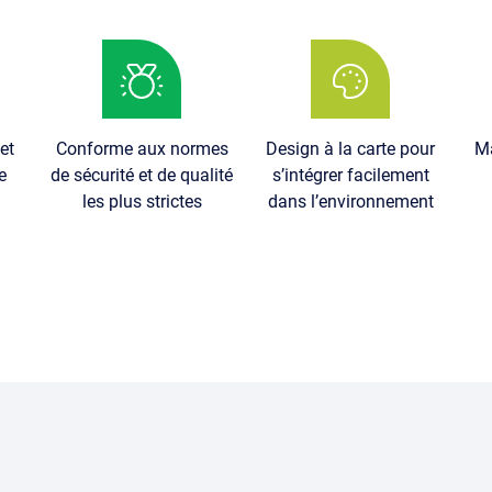
Image
Image
Im
et
Conforme aux normes
Design à la carte pour
Ma
e
de sécurité et de qualité
s’intégrer facilement
les plus strictes
dans l’environnement