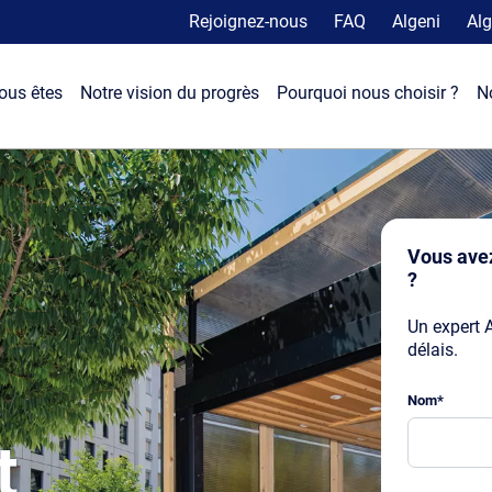
Rejoignez-nous
FAQ
Algeni
Alg
ous êtes
Notre vision du progrès
Pourquoi nous choisir ?
N
Vous avez
?
Un expert 
délais.
Nom
*
t