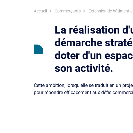
Fil d'Ariane
Accueil
Commerçants
Extension de bâtiment e
La réalisation d
démarche straté
doter d'un espace
son activité.
Cette ambition, lorsqu'elle se traduit en un proje
pour répondre efficacement aux défis commerc