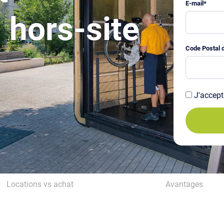
E-mail
*
 hors-site
Code Postal d
J'accept
Locations vs achat
Avantages