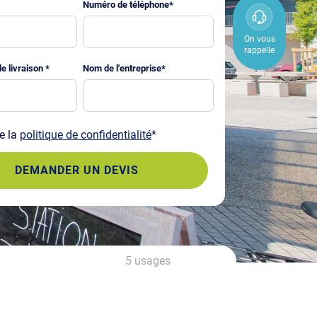
Numéro de téléphone
*
0800
850
On vous
rappelle
800
e livraison
*
Nom de l'entreprise
*
e la
politique de confidentialité
*
5 usages