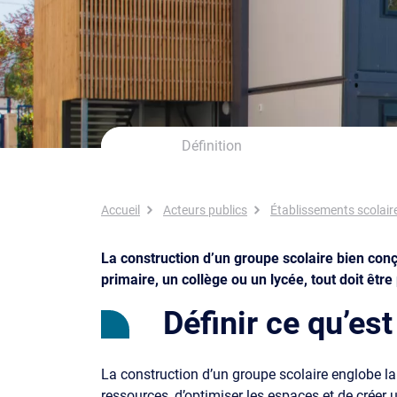
Définition
Fil d'Ariane
Accueil
Acteurs publics
Établissements scolair
La construction d’un groupe scolaire bien con
primaire, un collège ou un lycée, tout doit êtr
Définir ce qu’es
La construction d’un groupe scolaire englobe la
ressources, d’optimiser les espaces et de créer