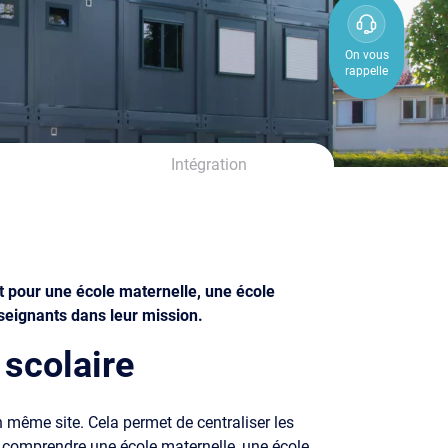
0800
850
On vous
rappelle
800
Intégration
t pour une école maternelle, une école
nseignants dans leur mission.
 scolaire
 même site. Cela permet de centraliser les
ut comprendre une école maternelle, une école