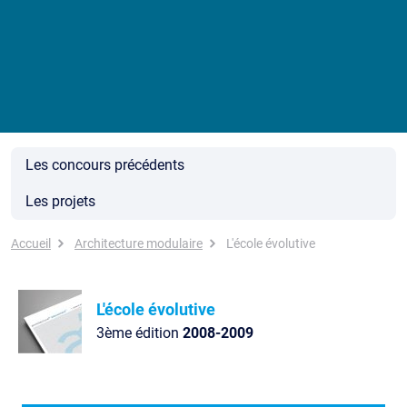
Les concours précédents
Les projets
Fil d'Ariane
Accueil
Architecture modulaire
L'école évolutive
L'école évolutive
3ème édition
2008-2009